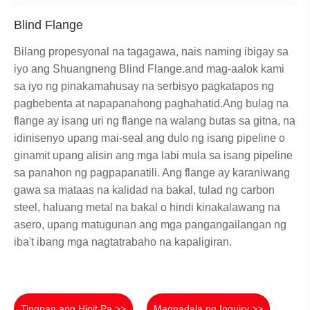
Blind Flange
Bilang propesyonal na tagagawa, nais naming ibigay sa
iyo ang Shuangneng Blind Flange.and mag-aalok kami
sa iyo ng pinakamahusay na serbisyo pagkatapos ng
pagbebenta at napapanahong paghahatid.Ang bulag na
flange ay isang uri ng flange na walang butas sa gitna, na
idinisenyo upang mai-seal ang dulo ng isang pipeline o
ginamit upang alisin ang mga labi mula sa isang pipeline
sa panahon ng pagpapanatili. Ang flange ay karaniwang
gawa sa mataas na kalidad na bakal, tulad ng carbon
steel, haluang metal na bakal o hindi kinakalawang na
asero, upang matugunan ang mga pangangailangan ng
iba't ibang mga nagtatrabaho na kapaligiran.
Tingnan ang Higit Pa >>
Magpadala ng Inquiry >>