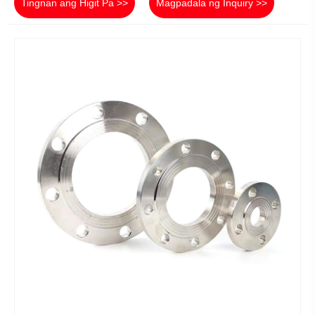
Tingnan ang Higit Pa >>
Magpadala ng Inquiry >>