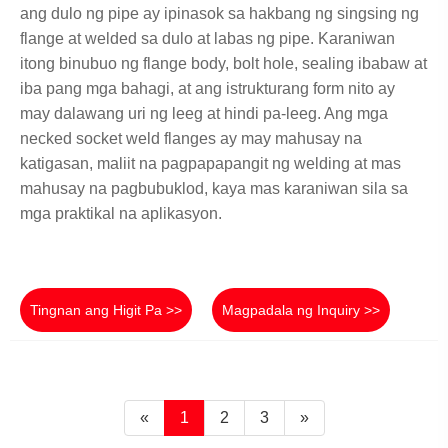
ang dulo ng pipe ay ipinasok sa hakbang ng singsing ng
flange at welded sa dulo at labas ng pipe. Karaniwan
itong binubuo ng flange body, bolt hole, sealing ibabaw at
iba pang mga bahagi, at ang istrukturang form nito ay
may dalawang uri ng leeg at hindi pa-leeg. Ang mga
necked socket weld flanges ay may mahusay na
katigasan, maliit na pagpapapangit ng welding at mas
mahusay na pagbubuklod, kaya mas karaniwan sila sa
mga praktikal na aplikasyon.
Tingnan ang Higit Pa >>
Magpadala ng Inquiry >>
«
1
2
3
»