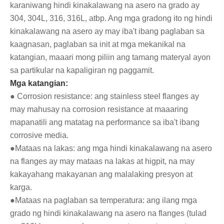
karaniwang hindi kinakalawang na asero na grado ay
304, 304L, 316, 316L, atbp. Ang mga gradong ito ng hindi
kinakalawang na asero ay may iba't ibang paglaban sa
kaagnasan, paglaban sa init at mga mekanikal na
katangian, maaari mong piliin ang tamang materyal ayon
sa partikular na kapaligiran ng paggamit.
Mga katangian:
● Corrosion resistance: ang stainless steel flanges ay
may mahusay na corrosion resistance at maaaring
mapanatili ang matatag na performance sa iba't ibang
corrosive media.
●Mataas na lakas: ang mga hindi kinakalawang na asero
na flanges ay may mataas na lakas at higpit, na may
kakayahang makayanan ang malalaking presyon at
karga.
●Mataas na paglaban sa temperatura: ang ilang mga
grado ng hindi kinakalawang na asero na flanges (tulad