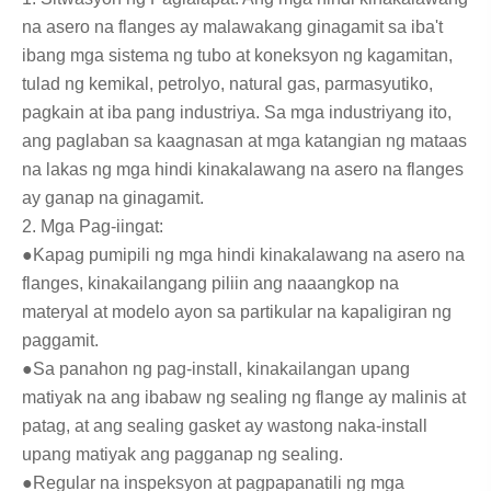
na asero na flanges ay malawakang ginagamit sa iba't
ibang mga sistema ng tubo at koneksyon ng kagamitan,
tulad ng kemikal, petrolyo, natural gas, parmasyutiko,
pagkain at iba pang industriya. Sa mga industriyang ito,
ang paglaban sa kaagnasan at mga katangian ng mataas
na lakas ng mga hindi kinakalawang na asero na flanges
ay ganap na ginagamit.
2. Mga Pag-iingat:
●Kapag pumipili ng mga hindi kinakalawang na asero na
flanges, kinakailangang piliin ang naaangkop na
materyal at modelo ayon sa partikular na kapaligiran ng
paggamit.
●Sa panahon ng pag-install, kinakailangan upang
matiyak na ang ibabaw ng sealing ng flange ay malinis at
patag, at ang sealing gasket ay wastong naka-install
upang matiyak ang pagganap ng sealing.
●Regular na inspeksyon at pagpapanatili ng mga