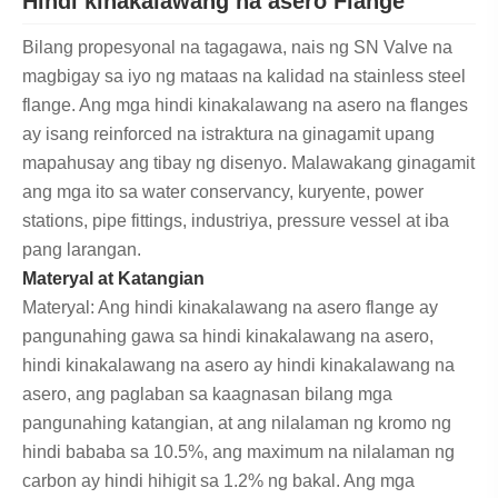
Hindi kinakalawang na asero Flange
Bilang propesyonal na tagagawa, nais ng SN Valve na
magbigay sa iyo ng mataas na kalidad na stainless steel
flange. Ang mga hindi kinakalawang na asero na flanges
ay isang reinforced na istraktura na ginagamit upang
mapahusay ang tibay ng disenyo. Malawakang ginagamit
ang mga ito sa water conservancy, kuryente, power
stations, pipe fittings, industriya, pressure vessel at iba
pang larangan.
Materyal at Katangian
Materyal: Ang hindi kinakalawang na asero flange ay
pangunahing gawa sa hindi kinakalawang na asero,
hindi kinakalawang na asero ay hindi kinakalawang na
asero, ang paglaban sa kaagnasan bilang mga
pangunahing katangian, at ang nilalaman ng kromo ng
hindi bababa sa 10.5%, ang maximum na nilalaman ng
carbon ay hindi hihigit sa 1.2% ng bakal. Ang mga