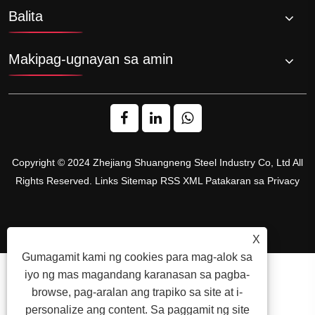
Balita
Makipag-ugnayan sa amin
Copyright © 2024 Zhejiang Shuangneng Steel Industry Co, Ltd All
Rights Reserved.
Links
Sitemap
RSS
XML
Patakaran sa Privacy
X
Gumagamit kami ng cookies para mag-alok sa
iyo ng mas magandang karanasan sa pagba-
browse, pag-aralan ang trapiko sa site at i-
personalize ang content. Sa paggamit ng site