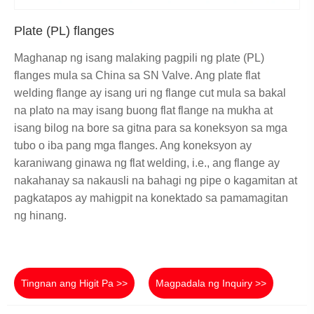
Plate (PL) flanges
Maghanap ng isang malaking pagpili ng plate (PL)
flanges mula sa China sa SN Valve. Ang plate flat
welding flange ay isang uri ng flange cut mula sa bakal
na plato na may isang buong flat flange na mukha at
isang bilog na bore sa gitna para sa koneksyon sa mga
tubo o iba pang mga flanges. Ang koneksyon ay
karaniwang ginawa ng flat welding, i.e., ang flange ay
nakahanay sa nakausli na bahagi ng pipe o kagamitan at
pagkatapos ay mahigpit na konektado sa pamamagitan
ng hinang.
Tingnan ang Higit Pa >>
Magpadala ng Inquiry >>