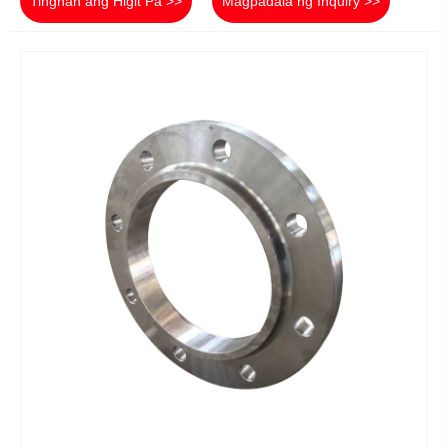
Tingnan ang Higit Pa >>
Magpadala ng Inquiry >>