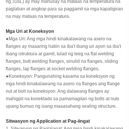
ng 316L) ay may mahusay na mataas na temperatura na
paglaban at angkop para sa paggamit sa mga kapaligiran
na may mataas na temperatura.
Mga Uri at Koneksyon
●Mga Uri: Ang mga hindi kinakalawang na asero na
flanges ay maaaring hatiin sa iba't ibang uri ayon sa iba't
ibang istruktura at gamit, tulad ng leeg na flat welding
flanges, butt welding flanges, sinulid na flanges, sliding
flanges, lap flanges at socket welding flanges.
●Koneksyon: Pangunahing kasama sa koneksyon ng
mga hindi kinakalawang na asero na flanges ang flange
nut at bolt na koneksyon. Ang dalawang flanges ay
mahigpit na konektado sa pamamagitan ng bolts at nuts
upang bumuo ng isang maaasahang sealing structure.
Sitwasyon ng Application at Pag-iingat
1. Sitwasyon ng Paglalapat: Ang mga hindi kinakalawang