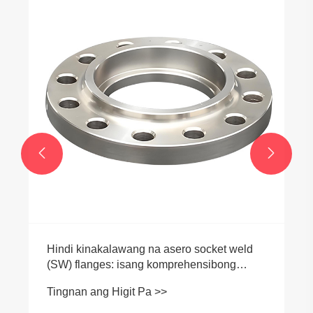


Hindi kinakalawang na asero socket weld
(SW) flanges: isang komprehensibong
gabay sa mga tampok, aplikasyon, at mga
Tingnan ang Higit Pa >>
pakinabang sa industriya