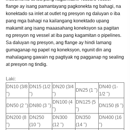
flange ay isang pamantayang pagkonekta ng bahagi, na
konektado sa inlet at outlet ng presyon ng daluyan o iba
pang mga bahagi na kailangang konektado upang
makamit ang isang maaasahang koneksyon sa pagitan
ng presyon ng vessel at iba pang kagamitan o pipelines.
Sa daluyan ng presyon, ang flange ay hindi lamang
gumaganap ng papel ng koneksyon, ngunit din ang
mahalagang gawain ng pagtiyak ng pagganap ng sealing
at presyon ng tindig.
Laki:
DN10 (3/8
DN15 (1/2
DN20 (3/4
DN40 (1-
DN25 (1 ")
")
")
")
1/2 ")
DN100 (4
DN125 (5
DN50 (2 ")
DN80 (3 ")
DN150 (6 ")
")
")
DN200 (8
DN250
DN300
DN350
DN400 (16
")
(10 ")
(12 ")
(14 ")
")