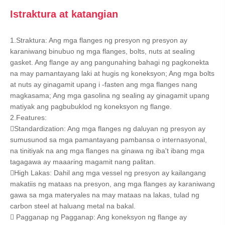
Istraktura at katangian
1.Straktura: Ang mga flanges ng presyon ng presyon ay
karaniwang binubuo ng mga flanges, bolts, nuts at sealing
gasket. Ang flange ay ang pangunahing bahagi ng pagkonekta
na may pamantayang laki at hugis ng koneksyon; Ang mga bolts
at nuts ay ginagamit upang i -fasten ang mga flanges nang
magkasama; Ang mga gasolina ng sealing ay ginagamit upang
matiyak ang pagbubuklod ng koneksyon ng flange.
2.Features:
Standardization: Ang mga flanges ng daluyan ng presyon ay
sumusunod sa mga pamantayang pambansa o internasyonal,
na tinitiyak na ang mga flanges na ginawa ng iba't ibang mga
tagagawa ay maaaring magamit nang palitan.
High Lakas: Dahil ang mga vessel ng presyon ay kailangang
makatiis ng mataas na presyon, ang mga flanges ay karaniwang
gawa sa mga materyales na may mataas na lakas, tulad ng
carbon steel at haluang metal na bakal.
 Pagganap ng Pagganap: Ang koneksyon ng flange ay