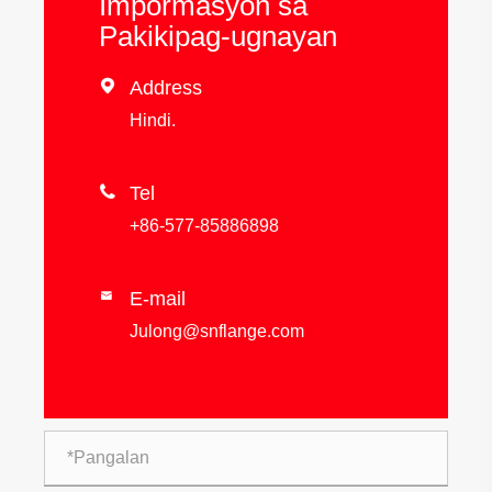
Impormasyon sa
Pakikipag-ugnayan

Address
Hindi.

Tel
+86-577-85886898
E-mail

Julong@snflange.com