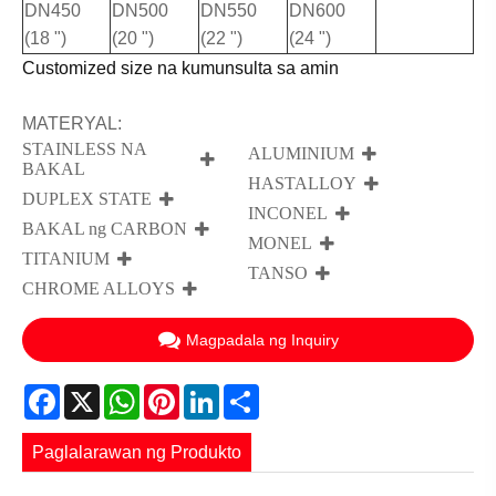
DN450
DN500
DN550
DN600
(18 ")
(20 ")
(22 ")
(24 ")
Customized size na kumunsulta sa amin
MATERYAL:
STAINLESS NA
ALUMINIUM
BAKAL
HASTALLOY
DUPLEX STATE
INCONEL
BAKAL ng CARBON
MONEL
TITANIUM
TANSO
CHROME ALLOYS
Magpadala ng Inquiry
Facebook
X
WhatsApp
Pinterest
LinkedIn
Share
Paglalarawan ng Produkto