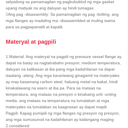
selyadong sa pamamagitan ng pagbubuklod ng mga gasket
upang matiyak na ang daluyan ay hindi tumagas.
Ang pag -disassembly: Sa pamamagitan ng pag -bolting, ang
mga flanges ay madaling ma -disassembled at muling isama
para sa pagpapanatili at kapalit.
Materyal at pagpili
1.Material: Ang materyal na pagpili ng pressure vessel flange ay
dapat na batay sa nagtatrabaho presyon, medium temperatura,
daluyan na kalikasan at iba pang mga kadahilanan na dapat
isaalang -alang. Ang mga karaniwang ginagamit na materyales
ay may kasamang carbon steel, haluang metal na bakal, hindi
kinakalawang na asero at iba pa. Para sa mataas na
temperatura, ang mataas na presyon o kinakaing unti -unting
media, ang mataas na temperatura na lumalaban at mga
materyales na lumalaban sa kaagnasan ay dapat mapili.
Pagpili: Kapag pumipili ng mga flanges ng presyon ng presyon,
ang mga sumusunod na kadahilanan ay kailangang maging
2.considered: