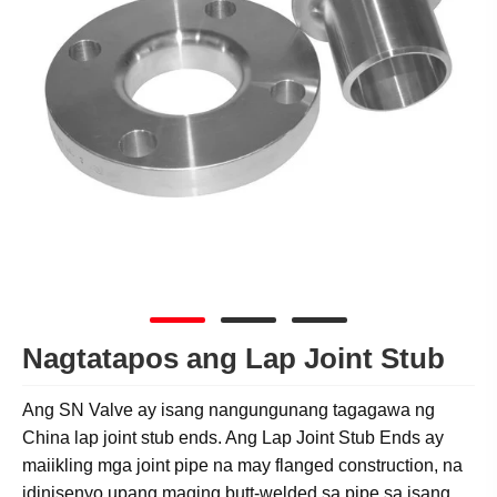
Nagtatapos ang Lap Joint Stub
Ang SN Valve ay isang nangungunang tagagawa ng
China lap joint stub ends. Ang Lap Joint Stub Ends ay
maiikling mga joint pipe na may flanged construction, na
idinisenyo upang maging butt-welded sa pipe sa isang