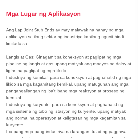
Mga Lugar ng Aplikasyon
Ang Lap Joint Stub Ends ay may malawak na hanay ng mga
aplikasyon sa ilang sektor ng industriya kabilang ngunit hindi
limitado sa:
Langis at Gas: Ginagamit sa koneksyon at paglipat ng mga
pipeline ng langis at gas upang matiyak ang maayos na daloy at
ligtas na paglipat ng mga likido.
Industriya ng kemikal: para sa koneksyon at paghahatid ng mga
likido sa mga kagamitang kemikal, upang matugunan ang mga
pangangailangan ng iba't ibang mga reaksyon at proseso ng
kemikal.
Industriya ng kuryente: para sa koneksyon at paghahatid ng
mga sistema ng tubo ng istasyon ng kuryente, upang matiyak
ang normal na operasyon at kaligtasan ng mga kagamitan sa
kuryente.
Iba pang mga pang-industriya na larangan: tulad ng paggawa