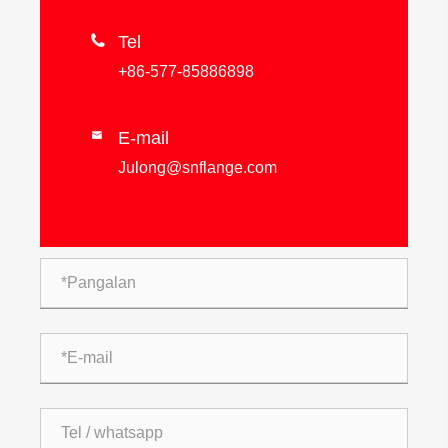

Tel
+86-577-85886898
E-mail

Julong@snflange.com