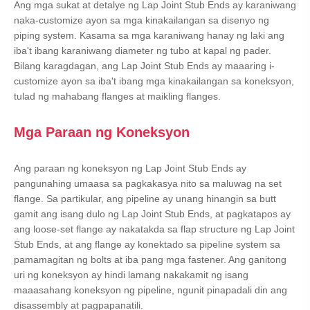
Ang mga sukat at detalye ng Lap Joint Stub Ends ay karaniwang
naka-customize ayon sa mga kinakailangan sa disenyo ng
piping system. Kasama sa mga karaniwang hanay ng laki ang
iba't ibang karaniwang diameter ng tubo at kapal ng pader.
Bilang karagdagan, ang Lap Joint Stub Ends ay maaaring i-
customize ayon sa iba't ibang mga kinakailangan sa koneksyon,
tulad ng mahabang flanges at maikling flanges.
Mga Paraan ng Koneksyon
Ang paraan ng koneksyon ng Lap Joint Stub Ends ay
pangunahing umaasa sa pagkakasya nito sa maluwag na set
flange. Sa partikular, ang pipeline ay unang hinangin sa butt
gamit ang isang dulo ng Lap Joint Stub Ends, at pagkatapos ay
ang loose-set flange ay nakatakda sa flap structure ng Lap Joint
Stub Ends, at ang flange ay konektado sa pipeline system sa
pamamagitan ng bolts at iba pang mga fastener. Ang ganitong
uri ng koneksyon ay hindi lamang nakakamit ng isang
maaasahang koneksyon ng pipeline, ngunit pinapadali din ang
disassembly at pagpapanatili.