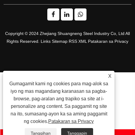
Copyright © 2024 Zhejiang Shuangneng Steel Industry Co, Ltd All
Rights Reserved.
Links
Sitemap
RSS
XML
Patakaran sa Privacy
X
Gumagamit kami ng cookies para mag-alok sa
iyo ng mas magandang karanasan sa pagba-
browse, pag-aralan ang trapiko sa site at i-
personalize ang content. Sa paggamit ng site
na ito, sumasang-ayon ka sa aming paggamit
ng cookies.
Patakaran sa Privacy
Tanggihan
Tanggapin