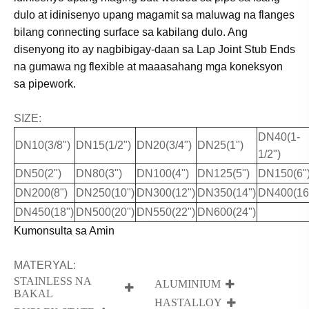
dulo at idinisenyo upang magamit sa maluwag na flanges
bilang connecting surface sa kabilang dulo. Ang
disenyong ito ay nagbibigay-daan sa Lap Joint Stub Ends
na gumawa ng flexible at maaasahang mga koneksyon
sa pipework.
SIZE:
DN40(1-
DN10(3/8")
DN15(1/2")
DN20(3/4")
DN25(1")
1/2")
DN50(2")
DN80(3")
DN100(4")
DN125(5")
DN150(6"
DN200(8")
DN250(10")
DN300(12")
DN350(14")
DN400(16
DN450(18")
DN500(20")
DN550(22")
DN600(24")
Kumonsulta sa Amin
MATERYAL:
STAINLESS NA
ALUMINIUM
BAKAL
HASTALLOY