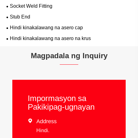
Socket Weld Fitting
Stub End
Hindi kinakalawang na asero cap
Hindi kinakalawang na asero na krus
Magpadala ng Inquiry
Impormasyon sa
Pakikipag-ugnayan

Address
Hindi.