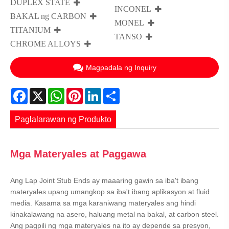
DUPLEX STATE
INCONEL
BAKAL ng CARBON
MONEL
TITANIUM
TANSO
CHROME ALLOYS
Magpadala ng Inquiry
Facebook
X
WhatsApp
Pinterest
LinkedIn
Share
Paglalarawan ng Produkto
Mga Materyales at Paggawa
Ang Lap Joint Stub Ends ay maaaring gawin sa iba't ibang
materyales upang umangkop sa iba't ibang aplikasyon at fluid
media. Kasama sa mga karaniwang materyales ang hindi
kinakalawang na asero, haluang metal na bakal, at carbon steel.
Ang pagpili ng mga materyales na ito ay depende sa presyon,