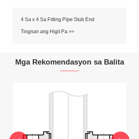
4 Sa x 4 Sa Fitting Pipe Stub End
Tingnan ang Higit Pa >>
Mga Rekomendasyon sa Balita
Pag -rebolusyon ng Pang -industriya na
Piping: Ipinaliwanag ng hindi kinakalawa
na asero na bulag na flange
Tingnan ang Higit Pa >>